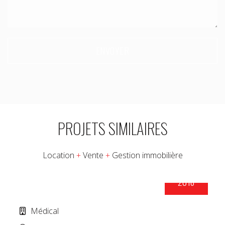
Please leave this field empty.
PROJETS SIMILAIRES
Location
+
Vente
+
Gestion immobilière
2018
CARREFOUR SANTÉ VILLERAY
Médical