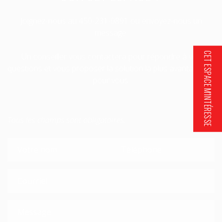
Joignez-nous au
450-231-0891
ou envoyez-nous un
message.
CET ESPACE M'INTÉRESSE
Un conseiller vous contactera pour répondre à vos
questions et vous proposer la solution la plus avantageuse
pour vous.
Tous les champs sont obligatoires.