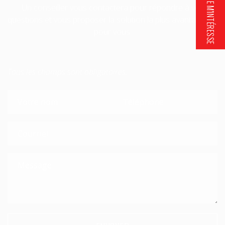
CET ESPACE M'INTÉRESSE
Un conseiller vous contactera pour répondre à vos
questions et vous proposer la solution la plus avantageuse
pour vous.
Tous les champs sont obligatoires.
Please leave this field empty.