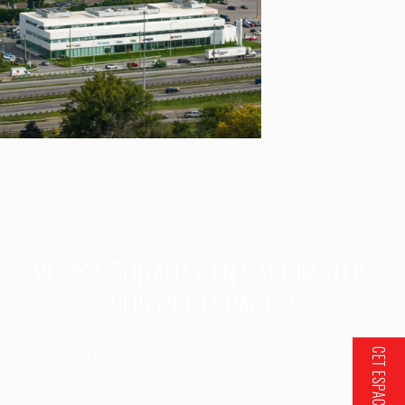
VOUS SOUHAITEZ EN SAVOIR PLUS
SUR CET ESPACE ?
Joignez-nous au
450-231-0891
ou envoyez-nous un
message.