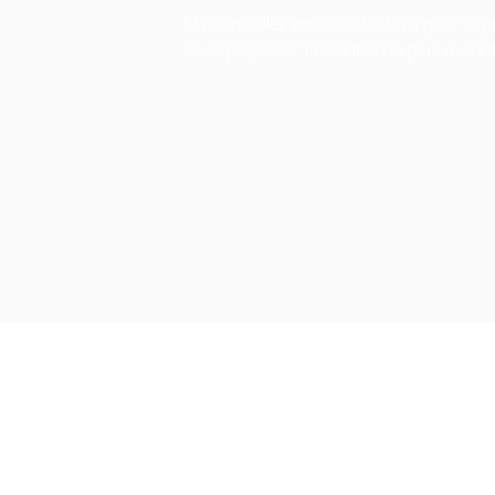
Un conseiller vous contactera pour rép
vous proposer la solution la plus avan