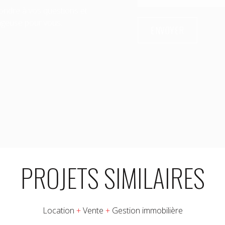
ondre à vos questions et
Please leave this field empty
tageuse pour vous.
PROJETS SIMILAIRES
Location
+
Vente
+
Gestion immobilière