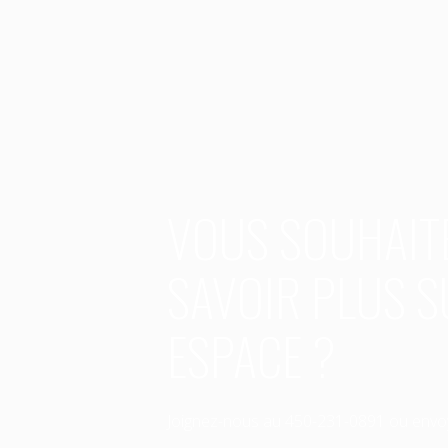
VOUS SOUHAIT
SAVOIR PLUS S
ESPACE ?
Joignez-nous au
450-231-0891
ou envo