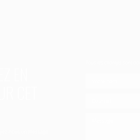
Tous les champs sont obl
EZ EN
UR CET
yez-nous un message.